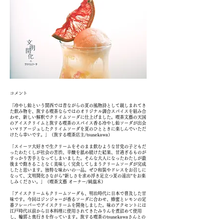
コメント
「冷やし飴という関西では昔ながらの夏の風物詩として親しまれてき
た飲み物を、旅する喫茶ならではのオリジナル調合スパイスを組み合
わせ、新しい解釈でクリイムソーダに仕上げました。喫茶文藝の天国
のアイスクリイムと旅する喫茶のスパイス香る冷やし飴ソーダが出会
いマリアージュしたクリイムソーダを夏のひとときに楽しんでいただ
けたら幸いです。」（旅する喫茶店主/tsunekawa）
「スイーツ大好きで生クリームをそのまま飲むような甘党の子どもだ
ったわたくしが社会の苦渋、辛酸を舐め続けた結果、甘過ぎるものが
すっかり苦手となってしまいました。そんな大人になったわたしが最
後まで飽きることなく美味しく完食してしまうクリームソーダが完成
したと思います。独特な味わいの一品。ぜひ和装やドレスをお召しに
なって、文明開化さながら”新しさを求め浮き足立つ夏の遠出”をお楽
しみください。」（喫茶文藝 オーナー/純靄禾）
「アイスクリームもクリームソーダも、明治時代に日本で普及した甘
味です。今回はジンジャーが香るソーダに合わせ、蜂蜜とレモンの定
番フレーバーでアイスクリームを開発しました。味のアクセントには
江戸時代以前から日本料理に使用されてきたみりんを煮詰めて使用
し、輪郭と奥行きを作っています。旅する喫茶のtsunekawaさんとの