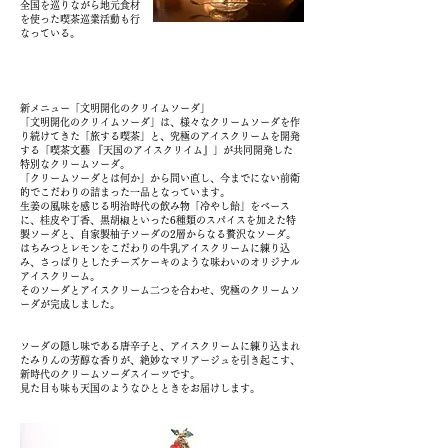
全国を巡りながら地元食材
を使った喫茶巡業活動も行
なっている。
新メニュー「文明開化のクリイムソーダ」
「文明開化のクリイムソーダ」は、様々なクリームソーダを作
り続けてきた「旅する喫茶」と、究極のアイスクリームを開発
する「喫茶文藝 『天国のアイスクリイム』」が共同開発した
特別なクリームソーダ。
「クリームソーダとは何か」から問い直し、今までにない前衛
的でこだわりの詰まった一品となっています。
生姜の風味を感じる明治時代の飲み物「冷やし飴」をベース
に、桂皮や丁香、黒胡椒といった6種類のスパイスを加えた特
製ソーダと、自家製柚子ソーダの2層からなる贅沢なソーダ。
はちみつとレモンをこだわりの牛乳アイスクリームに練り込
み、さっぱりとしたチーズケーキのような味わいのオリジナル
アイスクリーム。
そのソーダとアイスクリーム二つを合わせ、究極のクリームソ
ーダが完成しました。
ソーダの隠し味である唐辛子と、アイスクリームに練り込まれ
たみりんの芳醇な香りが、絶妙なマリアージュを引き起こす、
新時代のクリームソーダスイーツです。
見た目も味も天国のようなひとときをお届けします。