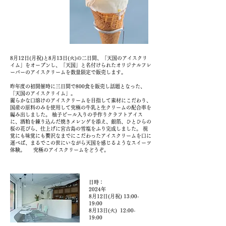
8月12日(月祝)と8月13日(火)の二日間、「天国のアイスクリ
イム」をオープンし、「天国」と名付けられたオリジナルフレ
ーバーのアイスクリームを数量限定で販売します。
昨年度の初開催時に三日間で800食を販売し話題となった、
「天国のアイスクリイム」。
麗らかな口溶けのアイスクリームを目指して素材にこだわり、
国産の原料のみを使用して究極の牛乳と生クリームの配合率を
編み出しました。 柚子ピール入りの手作りクラフトアイス
に、酒粕を練り込んだ焼きメレンゲを添え、銀箔、ひとひらの
桜の花びら、仕上げに宮古島の雪塩をふり完成しました。 視
覚にも味覚にも贅沢なまでにこだわったアイスクリームを口に
運べば、まるでこの世にいながら天国を感じるようなスイーツ
体験。 ​ ​ 究極のアイスクリームをどうぞ。
日時：
2024年
8月12日(月祝) 13:00-
19:00
8月13日(火) 12:00-
19:00