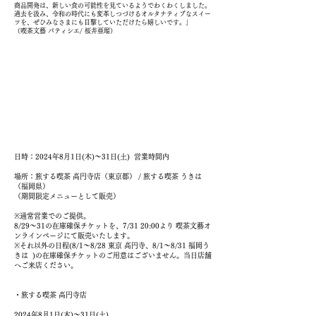
商品開発は、新しい食の可能性を見ているようでわくわくしました。
過去を汲み、令和の時代にも変革しつづけるオルタナティブなスイー
ツを、ぜひみなさまにも目撃していただけたら嬉しいです。」
（喫茶文藝 パティシエ/ 桜井亜瑠）
日時：2024年8月1日(木)〜31日(土) 営業時間内
場所：旅する喫茶 高円寺店（東京都） / 旅する喫茶 うきは
（福岡県）
（期間限定メニューとして販売）
※通常営業でのご提供。
8/29〜31の在庫確保チケットを、7/31 20:00より 喫茶文藝オ
ンラインページにて販売いたします。
※それ以外の日程(8/1～8/28 東京 高円寺、8/1～8/31 福岡う
きは )の在庫確保チケットのご用意はございません。当日店舗
へご来店ください。
・旅する喫茶 高円寺店
2024年8月1日(木)〜31日(土)