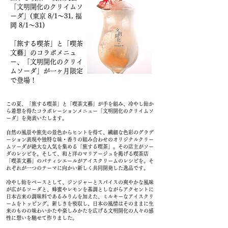
「文明開化のクリイムソ
ーダ」(東京 8/1〜31, 福
岡 8/1〜31)
「旅する喫茶」と「喫茶
文藝」のコラボメニュ
ー、「文明開化のクリイ
ムソーダ」が一ヶ月限定
で登場！
この夏、「旅する喫茶」と「喫茶文藝」が手を組み、冷やし飴か
ら着想を得たコラボレーションメニュー「文明開化のクリイムソ
ーダ」を発表いたします。
自然の風景や旅先の景色からヒントを得て、繊細な色彩のグラデ
ーション表現や独特な味・香りの組み合わせのオリジナルクリー
ムソーダが絶大な人気を集める「旅する喫茶」。その店主がソー
ダのレシピを。そして、和と洋のマリアージュを掲げる喫茶店
「喫茶文藝」のパティシエールがアイスクリームのレシピを。そ
れぞれが一つのテーマに向かい新しく共同開発した逸品です。
冷やし飴をベースとして、ジンジャーとスパイスの爽やかな風味
が広がるソーダと、蜂蜜やレモンを基調としながらアクセントに
日本古来の調味料であるみりんを加えた、ミルキーなアイスクリ
ームをトッピング。新しきを吸収し、日本の風情はそのままに生
来のものの味わいかたや楽しみかたを広げる文明開化の人々の感
性に想いを馳せて作りました。