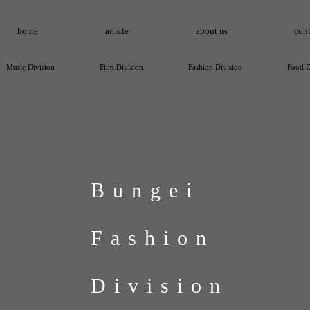
home
article
about us
cont
Music Division
Film Division
Fashion Division
Food D
Bungei
Fashion
Division