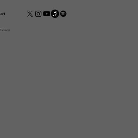
act
ivision