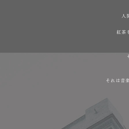
人
紅茶
それは音