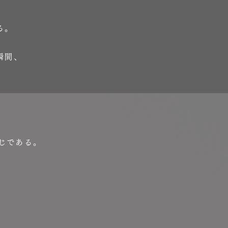
る。
瞬間、
。
じである。