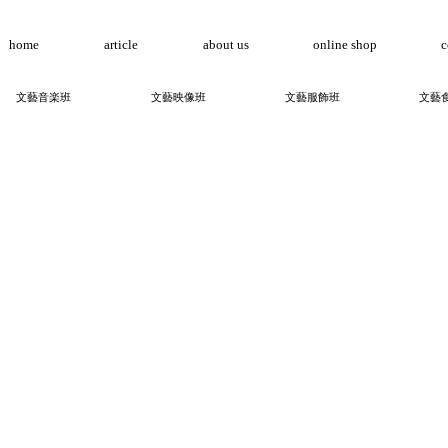
home
article
about us
online shop
c
文藝音楽班
文藝映像班
文藝服飾班
文藝
喫茶文藝 オンラインショップ