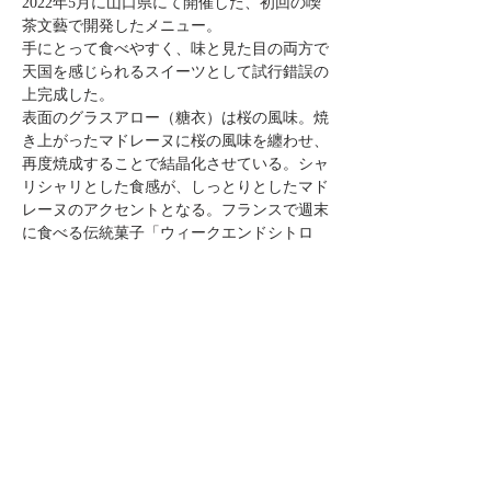
2022年5月に山口県にて開催した、初回の喫
茶文藝で開発したメニュー。
手にとって食べやすく、味と見た目の両方で
天国を感じられるスイーツとして試行錯誤の
上完成した。
表面のグラスアロー（糖衣）は桜の風味。焼
き上がったマドレーヌに桜の風味を纏わせ、
再度焼成することで結晶化させている。シャ
リシャリとした食感が、しっとりとしたマド
レーヌのアクセントとなる。フランスで週末
に食べる伝統菓子「ウィークエンドシトロ
ン」を参考に制作した。
また今回の製造にあたり、レシピを改良。砂
糖の甘さを抑えつつも、生地に白餡と桜を練
り込むことで、より柔らかく、深みのある味
わいになっている。
表面には桜と金箔を置き、喫茶文藝らしいデ
ザインにした。
package design : すみあいか