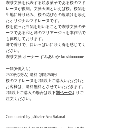
喫茶文藝を代表する焼き菓子である桜のマド
レーヌが復刻。文藝天国といえば桜。桜餡を
生地に練り込み、桜の花びらの塩漬けを添え
たオリジナルマドレーヌです。
桜を使った白餡を用いることで喫茶文藝のテ
ーマである和と洋のマリアージュを本作品で
も体現しております。
味で香りで、口いっぱいに咲く春を感じてく
ださい。
喫茶文藝 オーナー すみあいか ko shinonome
一箱(6個入り)
2500円(税込) 送料 別途250円
桜のマドレーヌを2箱以上ご購入いただけた
お客様は、送料無料とさせていただきます。
2箱以上ご購入の場合は以下
別ページ
よりご
注文ください。
Commented by pâtissier Aru Sakurai