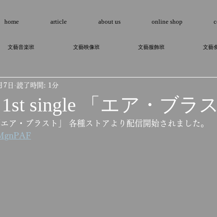
home
article
about us
online shop
c
文藝音楽班
文藝映像班
文藝服飾班
文藝
月7日
読了時間: 1分
1st single 「エア・ブ
gle 「エア・ブラスト」 各種ストアより配信開始されました。 
1GMgnPAF