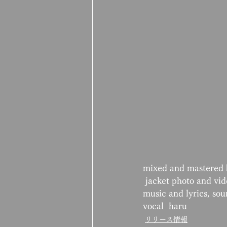
mixed and mastered 
 jacket photo and vi
music and lyrics, so
vocal  haru
リリース情報