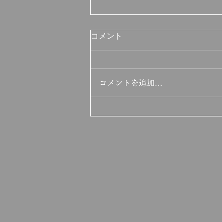
コメント
コメントを追加…
文藝天国 inst
concert「Émerger」