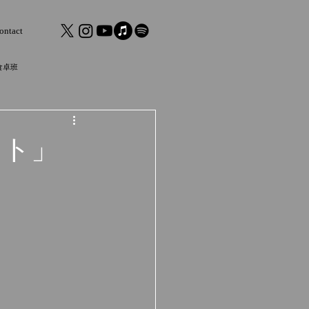
ontact
食卓班
ラスト」