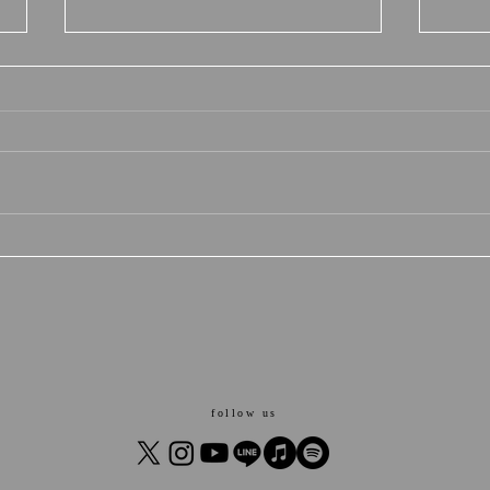
uraniwa 2026 設立
「エ
mov
follow us