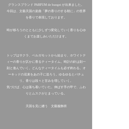
グランスブランド PARFUM de bungei が出来ました。
今回は、文藝天国の楽曲「夢の香りのする朝に」の世界
を香りで表現しております。
時が移ろうのとともに少しずつ変化していく香りを心ゆ
くまでお楽しみいただけます。
トップはサクラ、ベルガモットから始まり、ホワイトテ
ィーの香りが仄かに香るティータイム。時計の針は刻一
刻と進んでいく。どんなティータイムも必ず終わる。オ
ーキッドの花束をあの子に送ろう。ゆるゆるとパチュ
リ。香りは段々と甘みを増していく。
気づけば、心は落ち着いていた。伸ばす手の甲で、ふわ
りとムスクがとまっている。
天国を見に纏う　文藝服飾班