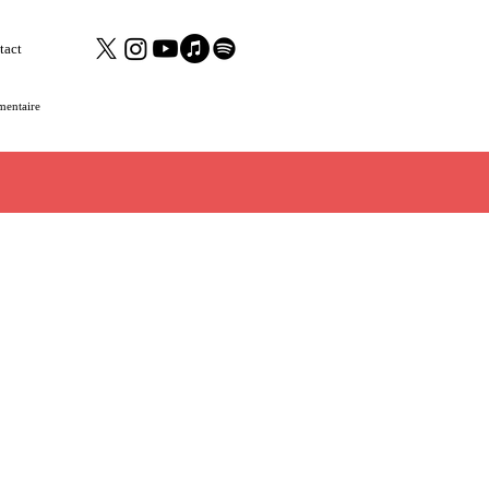
tact
mentaire