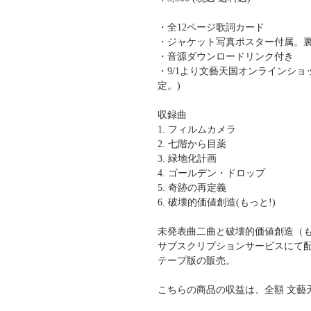
・全12ページ歌詞カード
・ジャケット写真ポスター付属。
・音源ダウンロードリンク付き
・9/1より文藝天国オンラインショッ
定。)
収録曲
1. フィルムカメラ
2. 七階から目薬
3. 緑地化計画
4. ゴールデン・ドロップ
5. 奇跡の再定義
6. 破壊的価値創造(もっと!)
未発表曲二曲と破壊的価値創造（も
サブスクリプションサービスにて配
テープ版の販売。
こちらの商品の収益は、全額 文藝