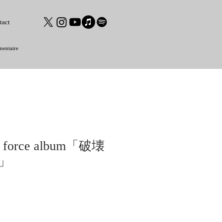
tact
mentaire
ape force album「破壊
」