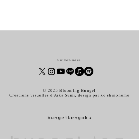
全ての商品
限定商品
音楽商品
雑
Suivez-nous
© 2025 Blooming Bungei
Créations visuelles d'Aika Sumi, design par ko shinonome