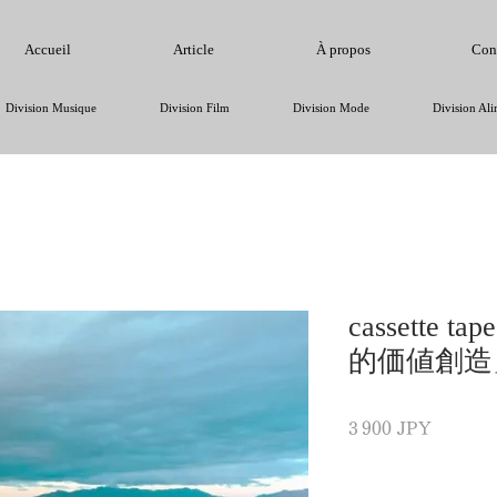
Accueil
Article
À propos
Con
Division Musique
Division Film
Division Mode
Division Ali
cassette t
的価値創造
Prix
3 900 JPY
Quantité
*