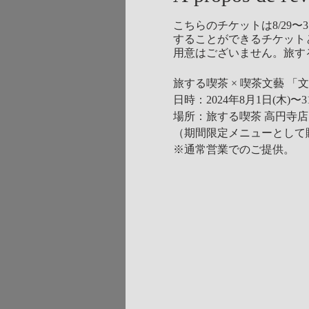
こちらのチケットは8/29
することができるチケットとなり
用意はございません。旅す
旅する喫茶 × 喫茶文藝 
日時：2024年8月1日(木)〜
場所：旅する喫茶 高円寺店
（期間限定メニューとして
※通常営業でのご提供。
この夏、「旅する喫茶」と
のクリイムソーダ」を発表
自然の風景や旅先の景色か
ジナルクリームソーダが絶
アージュを掲げる喫茶店「
かい新しく共同開発した逸
冷やし飴をベースとして、