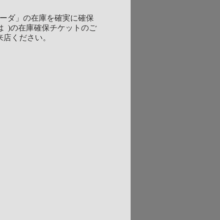
ソーダ」の在庫を確実に確保
きは )の在庫確保チケットのご
来店ください。
ションメニュー「文明開化
・香りの組み合わせのオリ
を。そして、和と洋のマリ
れぞれが一つのテーマに向
やレモンを基調としながら