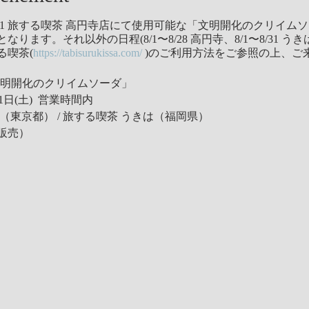
〜31 旅する喫茶 高円寺店にて使用可能な「文明開化のクリイム
ます。それ以外の日程(8/1〜8/28 高円寺、8/1〜8/31 う
る喫茶(
https://tabisurukissa.com/
)のご利用方法をご参照の上、ご
「文明開化のクリイムソーダ」
31日(土) 営業時間内
（東京都） / 旅する喫茶 うきは（福岡県）
販売）
「喫茶文藝」が手を組み、冷やし飴から着想を得たコラボレー
いたします。
らヒントを得て、繊細な色彩のグラデーション表現や独特な味
大な人気を集める「旅する喫茶」。その店主がソーダのレシピ
喫茶文藝」のパティシエールがアイスクリームのレシピを。そ
品です。
ジンジャーとスパイスの爽やかな風味が広がるソーダと、蜂蜜