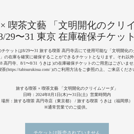
 × 喫茶文藝 「文明開化のクリ
8/29〜31 東京 在庫確保チケッ
チケットは8/29〜31 旅する喫茶 高円寺店にて使用可能な「文明開化
」の在庫を確実に確保することができるチケットとなります。それ以外
〜8/28 高円寺、8/1〜8/31 うきは )の在庫確保チケットのご用意はございま
茶(https://tabisurukissa.com/ )のご利用方法をご参照の上、ご来店くだ
旅する喫茶 × 喫茶文藝 「文明開化のクリイムソーダ」
日時：2024年8月1日(木)〜31日(土) 営業時間内
場所：旅する喫茶 高円寺店（東京都） / 旅する喫茶 うきは（福岡県）
※通常営業でのご提供。
チケットは販売されていません