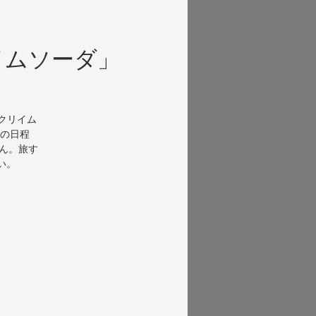
イムソーダ」
ト
のクリイム
の日程
せん。旅す
さい。