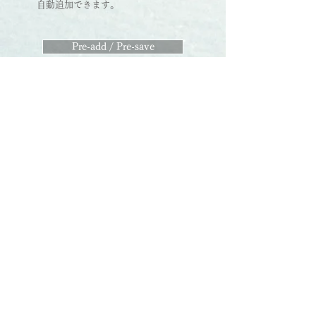
自動追加できます。
Pre-add / Pre-save
雲海 interlude
© 2025 Blooming Bungei
Créations visuelles d'Aika Sumi, design par ko
shinonome