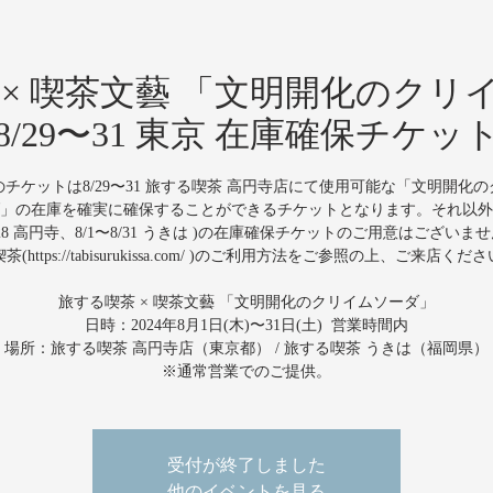
 × 喫茶文藝 「文明開化のクリ
8/29〜31 東京 在庫確保チケッ
チケットは8/29〜31 旅する喫茶 高円寺店にて使用可能な「文明開化
」の在庫を確実に確保することができるチケットとなります。それ以外
〜8/28 高円寺、8/1〜8/31 うきは )の在庫確保チケットのご用意はございま
茶(https://tabisurukissa.com/ )のご利用方法をご参照の上、ご来店くだ
旅する喫茶 × 喫茶文藝 「文明開化のクリイムソーダ」
日時：2024年8月1日(木)〜31日(土) 営業時間内
場所：旅する喫茶 高円寺店（東京都） / 旅する喫茶 うきは（福岡県）
※通常営業でのご提供。
受付が終了しました
他のイベントを見る