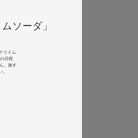
イムソーダ」
ト
のクリイム
の日程
せん。旅す
さい。