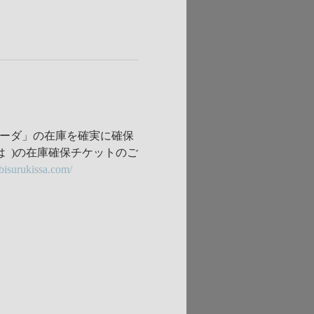
ソーダ」の在庫を確実に確保
きは  )の在庫確保チケットのご
abisurukissa.com/