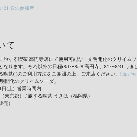
+21 名の参加者
いて
〜31 旅する喫茶 高円寺店にて使用可能な「文明開化のクリイム
ます。それ以外の日程(8/1〜8/28 高円寺、8/1〜8/31 う
る喫茶(
 )のご利用方法をご参照の上、ご来店ください。
https://t
「文明開化のクリイムソーダ」
1日(土)  営業時間内
（東京都） / 旅する喫茶 うきは（福岡県）
販売）