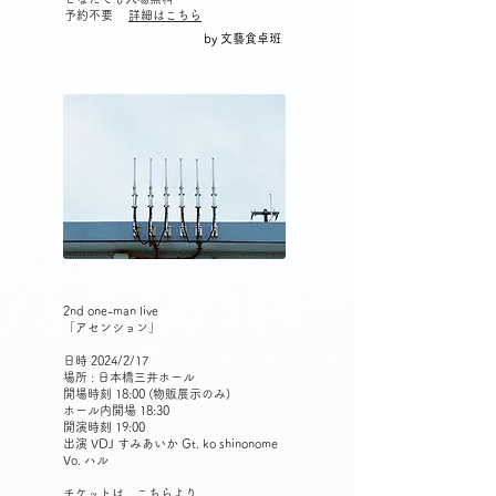
予約不要
詳細はこちら
by 文藝食卓班
2nd one-man live
「アセンション」
日時 2024/2/17
場所 : 日本橋三井ホール
開場時刻 18:00 (物販展示のみ)
ホール内開場 18:30
開演時刻 19:00
出演 VDJ すみあいか Gt. ko shinonome
Vo. ハル
チケットは、
こちら
より