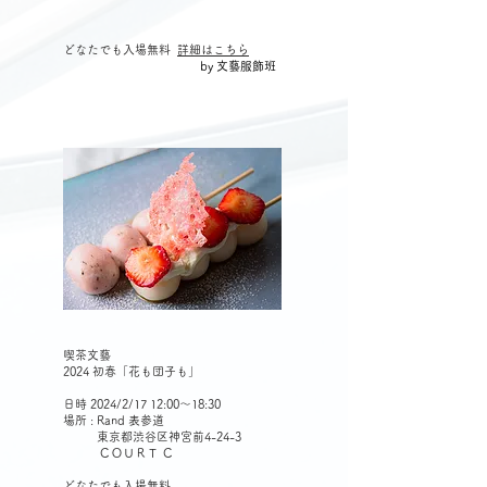
​どなたでも入場無料
詳細はこちら
by 文藝服飾班
喫茶文藝
2024 初春「花も団子も」
日時 2024/2/17 12:00〜18:30
場所 : Rand 表参道
東京都渋谷区神宮前4-24-3
ＣＯＵＲＴ Ｃ
どなたでも入場無料