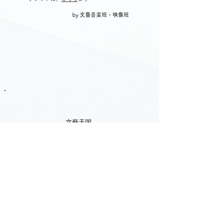
by 文藝音楽班・映像班
文藝天国
2nd one-man live「アセンション」
日程：2024年2月17日（土）
会場：日本橋三井ホール
開場時刻 18:00(物販展示のみ) , ホール内開場 18:30 , 開
演時刻 19:00
出演 VDJ すみあいか Gt. ko shinonome Vo. ハル
チケット
Livepocketにて販売 (外部サイト)